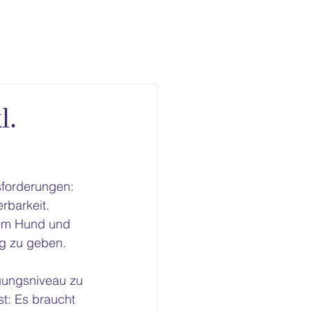
l.
sforderungen: 
rbarkeit. 
dem Hund und 
ng zu geben. 
egungsniveau zu 
t: Es braucht 