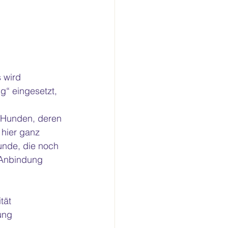
 wird 
ng“ eingesetzt, 
 Hunden, deren 
 hier ganz 
unde, die noch 
 Anbindung 
tät
ung