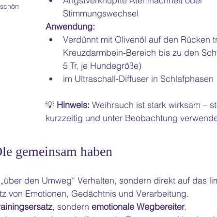
Angstverknüpfte Atemflachheit oder 
 schön 
Stimmungswechsel
Anwendung:
Verdünnt mit Olivenöl auf den Rücken t
Kreuzdarmbein-Bereich bis zu den Schul
5 Tr, je Hundegröße) 
im Ultraschall-Diffuser in Schlafphasen
💡 
Hinweis:
 Weihrauch ist stark wirksam – st
kurzzeitig und unter Beobachtung verwend
 Öle gemeinsam haben
t „über den Umweg“ Verhalten, sondern direkt auf das li
tz von Emotionen, Gedächtnis und Verarbeitung.
rainingsersatz
, sondern 
emotionale Wegbereiter
.