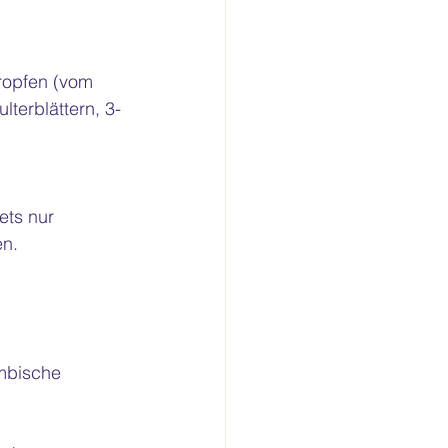
ropfen (vom 
terblättern, 3-
ets nur 
en.
mbische 