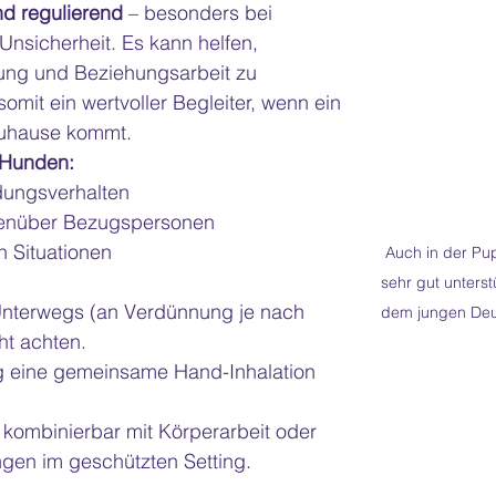
nd regulierend
 – besonders bei 
Unsicherheit. Es kann helfen, 
ung und Beziehungsarbeit zu 
somit ein wertvoller Begleiter, wenn ein 
Zuhause kommt. 
 Hunden:
dungsverhalten
enüber Bezugspersonen
n Situationen
Auch in der Pup
sehr gut unterstü
 Unterwegs (an Verdünnung je nach 
dem jungen Deut
t achten. 
g eine gemeinsame Hand-Inhalation
l kombinierbar mit Körperarbeit oder 
gen im geschützten Setting.