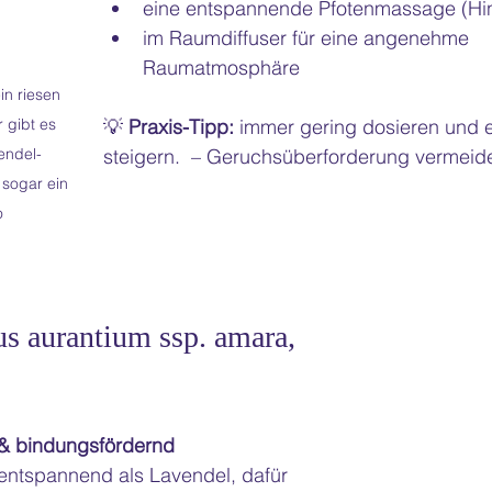
eine entspannende Pfotenmassage (Hin
im Raumdiffuser für eine angenehme 
Raumatmosphäre 
in riesen 
 gibt es 
💡 
Praxis-Tipp:
 immer gering dosieren und 
endel-
steigern.  – Geruchsüberforderung vermeid
sogar ein 
o 
us aurantium ssp. amara, 
d & bindungsfördernd
 entspannend als Lavendel, dafür 