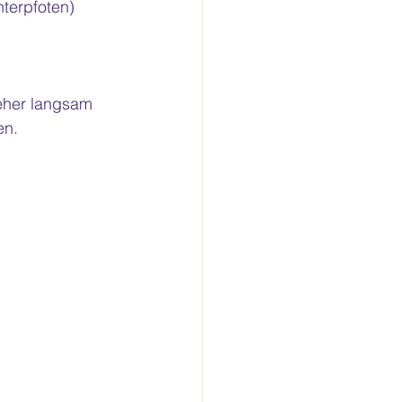
terpfoten)
eher langsam 
en.