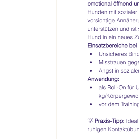
emotional öffnend u
Hunden mit sozialer 
vorsichtige Annäher
unterstützen und ist 
Hund in ein neues 
Einsatzbereiche bei
Unsicheres Bin
Misstrauen geg
Angst in soziale
Anwendung:
als Roll-On für
kg/Körpergewich
vor dem Trainin
💡 
Praxis-Tipp:
 Idea
ruhigen Kontaktübun