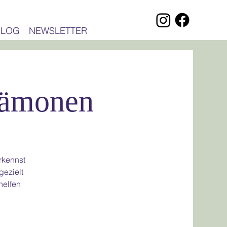
BLOG
NEWSLETTER
Dämonen
rkennst
gezielt
helfen