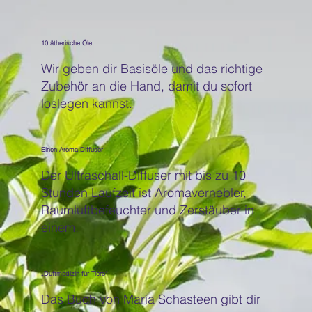
10 ätherische Öle
Wir geben dir Basisöle und das richtige
Zubehör an die Hand, damit du sofort
loslegen kannst.
Einen Aroma-Diffuser
Der Ultraschall-Diffuser mit bis zu 10
Stunden Laufzeit ist Aromavernebler,
Raumluftbefeuchter und Zerstäuber in
einem.
„Duftmedizin für Tiere“
Das Buch von Maria Schasteen gibt dir