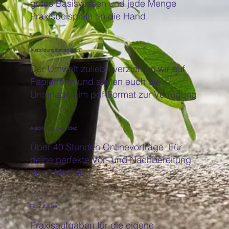
gutes Basiswissen und jede Menge
Praxisbeispiele an die Hand.
Ausbildungsunterlagen
Der Umwelt zuliebe verzichten wir auf
Papierform und stellen euch die
Unterlagen im pdf-Format zur Verfügung
Ausbildung per Video
Über 40 Stunden Onlinevorträge. Für
deine perfekte Vor- und Nachbereitung
der 5 Module.
Für Zuhause
Praxisaufgaben für die eigene